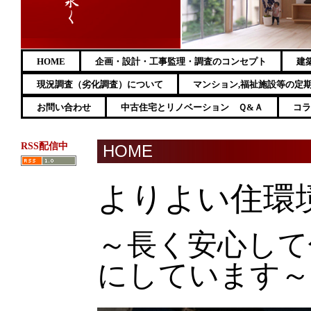
HOME
企画・設計・工事監理・調査のコンセプト
建
現況調査（劣化調査）について
マンション,福祉施設等の定
お問い合わせ
中古住宅とリノベーション Ｑ&Ａ
コラ
RSS配信中
HOME
よりよい住環
～長く安心して
にしています～