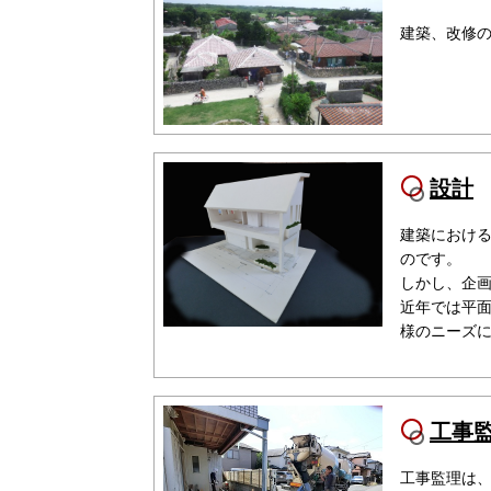
建築、改修
設計
建築におけ
のです。
しかし、企
近年では平
様のニーズ
工事
工事監理は