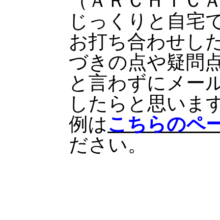
（ＡＲＣＨＩＣ
じっくりと自宅
お打ち合わせし
づきの点や疑問
と言わずにメー
したらと思いま
例は
こちらのペ
ださい。