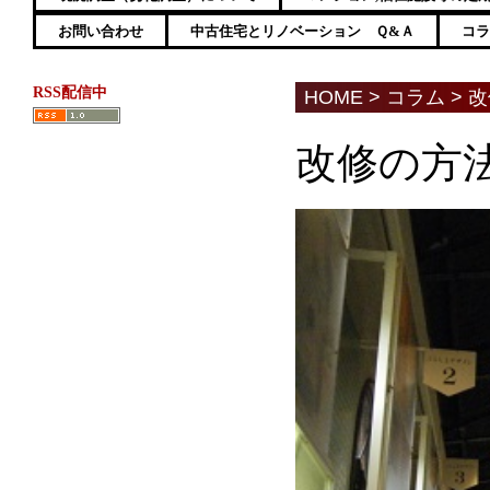
お問い合わせ
中古住宅とリノベーション Ｑ&Ａ
コラ
RSS配信中
HOME
>
コラム
>
改
改修の方