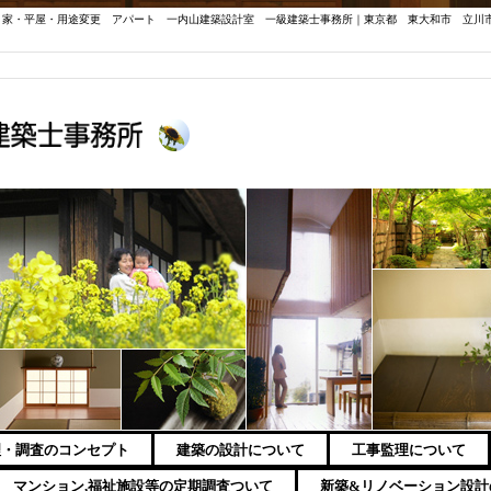
き家・平屋・用途変更 アパート 一内山建築設計室 一級建築士事務所｜東京都 東大和市 立川
理・調査のコンセプト
建築の設計について
工事監理について
マンション,福祉施設等の定期調査ついて
新築&リノベーション設計