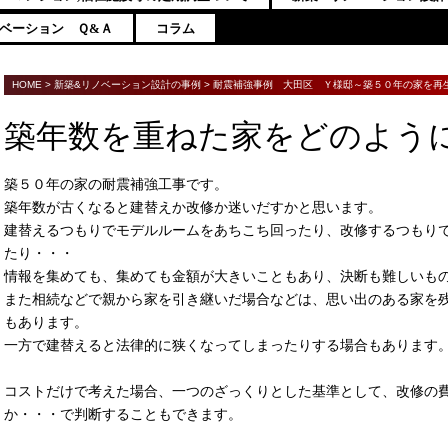
ベーション Ｑ&Ａ
コラム
HOME
>
新築&リノベーション設計の事例
>
耐震補強事例 大田区 Ｙ様邸～築５０年の家を再
築年数を重ねた家をどのよう
築５０年の家の耐震補強工事です。
築年数が古くなると建替えか改修か迷いだすかと思います。
建替えるつもりでモデルルームをあちこち回ったり、改修するつもり
たり・・・
情報を集めても、集めても金額が大きいこともあり、決断も難しいも
また相続などで親から家を引き継いだ場合などは、思い出のある家を
もあります。
一方で建替えると法律的に狭くなってしまったりする場合もあります
コストだけで考えた場合、一つのざっくりとした基準として、改修の
か・・・で判断することもできます。