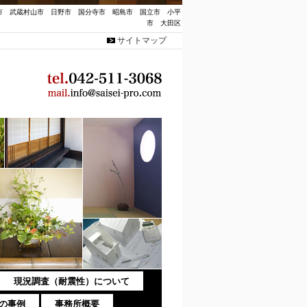
市 武蔵村山市 日野市 国分寺市 昭島市 国立市 小平
市 大田区
サイトマップ
現況調査（耐震性）について
の事例
事務所概要