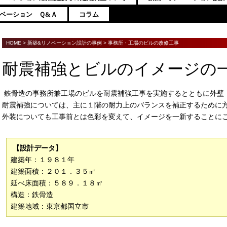
ベーション Ｑ&Ａ
コラム
HOME
>
新築&リノベーション設計の事例
>
事務所・工場のビルの改修工事
耐震補強とビルのイメージの
鉄骨造の事務所兼工場のビルを耐震補強工事を実施するとともに外壁
耐震補強については、主に１階の耐力上のバランスを補正するために
外装についても工事前とは色彩を変えて、イメージを一新することに
【設計データ】
建築年：１９８１年
建築面積：２０１．３５㎡
延べ床面積：５８９．１８㎡
構造：鉄骨造
建築地域：東京都国立市