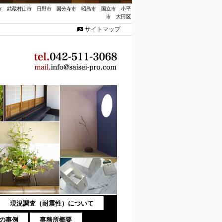
市 武蔵村山市 日野市 国分寺市 昭島市 国立市 小平
市 大田区
サイトマップ
現況調査（耐震性）について
の事例
事務所概要