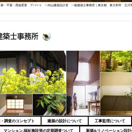
き家・平屋・用途変更 アパート 一内山建築設計室 一級建築士事務所｜東京都 東大和市 立川
理・調査のコンセプト
建築の設計について
工事監理について
マンション,福祉施設等の定期調査ついて
新築&リノベーション設計